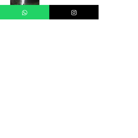
Das questões inacabadas
O amor
Lugar (In)comum
Carta ao que passou