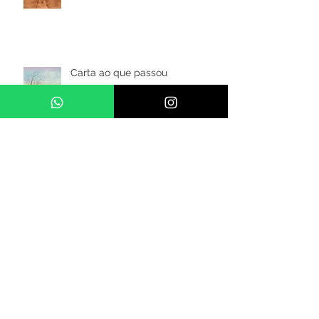
Lugar (In)comum
Carta ao que passou
NA CORDA BAMBA
Sobre o nascer e o pôr do sol
de cada dia