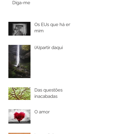
Diga-me
Os EUs que há em
mim
(A)partir daqui
Das questões
inacabadas
O amor