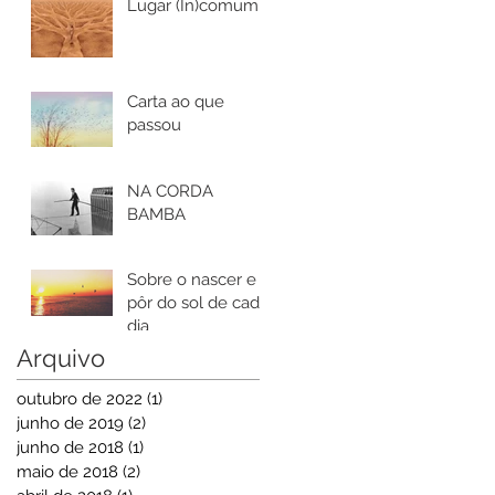
Lugar (In)comum
Carta ao que
passou
NA CORDA
BAMBA
Sobre o nascer e o
pôr do sol de cada
dia
Arquivo
outubro de 2022
(1)
1 post
junho de 2019
(2)
2 posts
junho de 2018
(1)
1 post
maio de 2018
(2)
2 posts